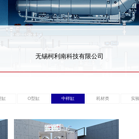
无锡柯利南科技有限公司
型缸
O型缸
中样缸
耗材类
实