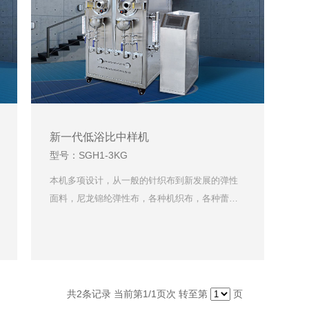
新一代低浴比中样机
型号：SGH1-3KG
本机多项设计，从一般的针织布到新发展的弹性
面料，尼龙锦纶弹性布，各种机织布，各种蕾…
共
2
条记录 当前第
1
/1页次 转至第
页