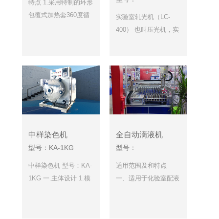
特点 1.采用特制的环形
包覆式加热套360度循
实验室轧光机（LC-
环加热。 2.拥有可以同
400） 也叫压光机，实
时或分时设定、运行
验室轧光机是一种专用
不…
于纺织品、无纺布等材
料表面处理的实…
中样染色机
全自动滴液机
型号：KA-1KG
型号：
中样染色机 型号：KA-
适用范围及和特点
1KG 一.主体设计 1.模
一、适用于化验室配液
拟染缸喷射、提布轮等
滴料，滴液快而准、重
行机方式，提高直通…
现性高，确保良好的生
产效率，避免因…