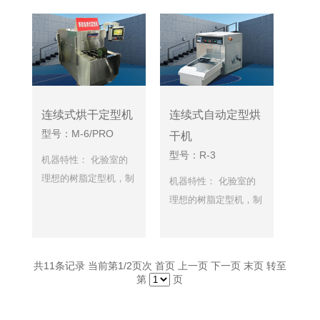
连续式烘干定型机
连续式自动定型烘
型号：M-6/PRO
干机
型号：R-3
机器特性： 化验室的
理想的树脂定型机，制
机器特性： 化验室的
作树脂加工方/手感样
理想的树脂定型机，制
本，长期从事染整经
作树脂加工方/手感样
验，本公司研发化…
本，长期从事染整经…
共
11
条记录 当前第
1
/2页次 首页 上一页
下一页
末页
转至
第
页